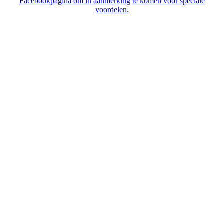
Facebookpagina om in aanmerking te komen voor speciale
voordelen.