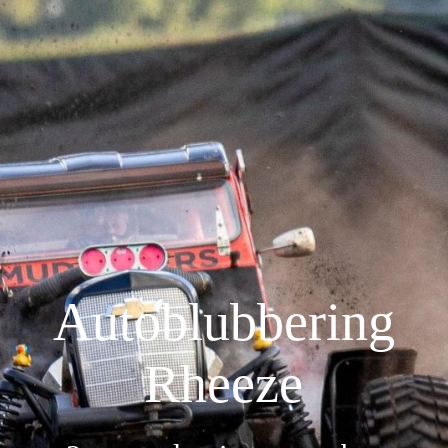
Home
Inschrijven 2026
Deelnemers
Uitslagen
Autoblubbering
Rheeze
NK stand