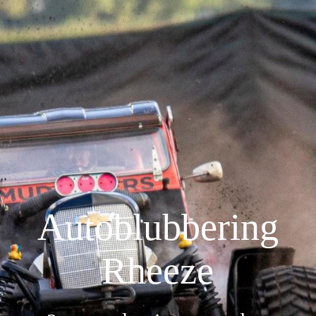
Home
Inschrijven 2026
Deelnemers
Uitslagen
Autoblubbering
Rheeze
NK stand